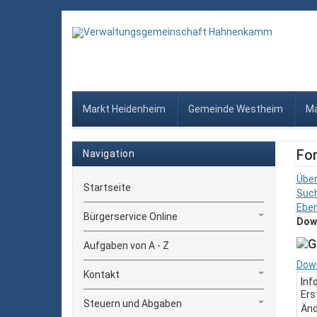
Markt Heidenheim
Gemeinde Westheim
Ma
Fo
Navigation
Über
Startseite
Suc
Ebe
Bürgerservice Online
Dow
Aufgaben von A - Z
Dow
Kontakt
Inf
Ers
Steuern und Abgaben
Än