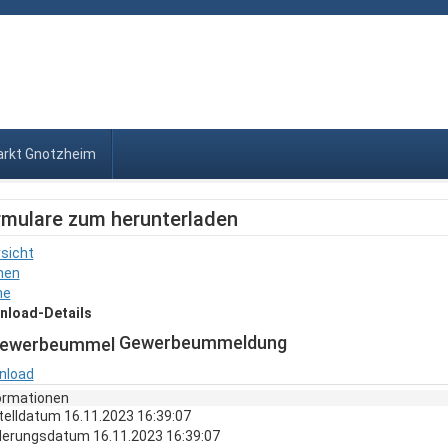
rkt Gnotzheim
rmulare zum herunterladen
sicht
hen
ne
nload-Details
Gewerbeummeldung
nload
ormationen
telldatum
16.11.2023 16:39:07
derungsdatum
16.11.2023 16:39:07