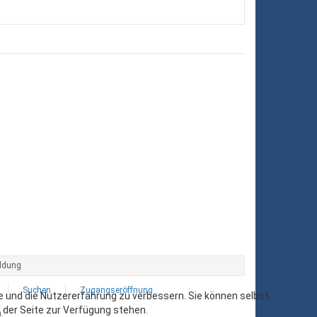
ldung
Suchen
Zugangseröffnung
te und die Nutzererfahrung zu verbessern. Sie können selbst
 der Seite zur Verfügung stehen.
.