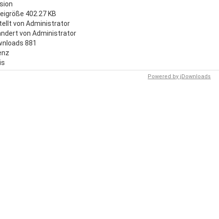
sion
eigröße
402.27 KB
tellt von
Administrator
ndert von
Administrator
wnloads
881
enz
is
Powered by jDownloads