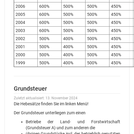
2006
600%
500%
500%
450%
2005
600%
500%
500%
450%
2004
600%
500%
500%
450%
2003
600%
500%
500%
450%
2002
500%
400%
500%
450%
2001
500%
400%
500%
450%
2000
500%
400%
500%
450%
1999
500%
400%
500%
450%
Grundsteuer
Zuletzt aktualisiert: 13. November 2024
Die Hebesätze finden Sie im linken Menü!
Der Grundsteuer unterliegen zum einen
Betriebe der Land- und Forstwirtschaft
(Grundsteuer A) und zum anderen die
übrigen Grundstücke incl. der betrieblich genutzten