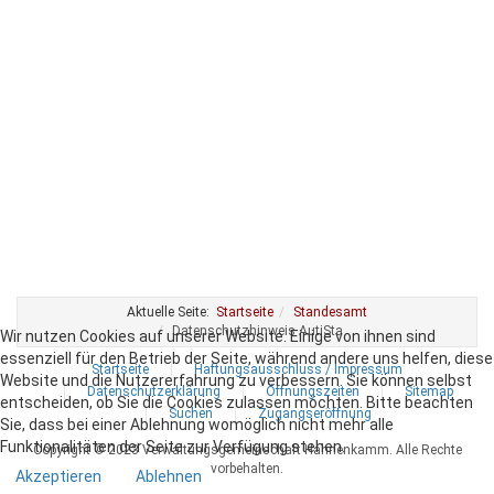
Aktuelle Seite:
Startseite
Standesamt
Datenschutzhinweis AutiSta
Wir nutzen Cookies auf unserer Website. Einige von ihnen sind
essenziell für den Betrieb der Seite, während andere uns helfen, diese
Startseite
Haftungsausschluss / Impressum
Website und die Nutzererfahrung zu verbessern. Sie können selbst
Datenschutzerklärung
Öffnungszeiten
Sitemap
entscheiden, ob Sie die Cookies zulassen möchten. Bitte beachten
Suchen
Zugangseröffnung
Sie, dass bei einer Ablehnung womöglich nicht mehr alle
Funktionalitäten der Seite zur Verfügung stehen.
Copyright © 2023 Verwaltungsgemeinschaft Hahnenkamm. Alle Rechte
vorbehalten.
Akzeptieren
Ablehnen