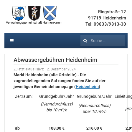
Ringstraße 12
91719 Heidenheim
Tel: 09833/9813-30
Suchen
Abwassergebühren Heidenheim
Zuletzt aktualisiert: 12. Dezember 2024
Markt Heidenheim (alle Ortsteile) - Die
zugrundeliegenden Satzungen finden Sie auf der
jeweiligen Gemeindehomepage (
Heidenheim
)
Zeitraum:
Grundgebühr/Jahr
Grundgebühr/Jahr
Einleitu
(Nenndurchfluss)
(Nenndurchfluss)
pro
bis 10 m³/h
über 10 m³/h
ab
108,00 €
216,00 €
2,9