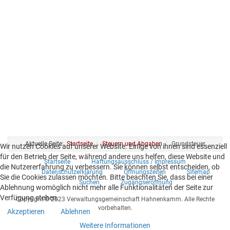
Aktuelle Seite:
Startseite
Steuern und Abgaben
Grundsteuer
Wir nutzen Cookies auf unserer Website. Einige von ihnen sind essenziell
für den Betrieb der Seite, während andere uns helfen, diese Website und
Startseite
Haftungsausschluss / Impressum
die Nutzererfahrung zu verbessern. Sie können selbst entscheiden, ob
Datenschutzerklärung
Öffnungszeiten
Sitemap
Sie die Cookies zulassen möchten. Bitte beachten Sie, dass bei einer
Suchen
Zugangseröffnung
Ablehnung womöglich nicht mehr alle Funktionalitäten der Seite zur
Verfügung stehen.
Copyright © 2023 Verwaltungsgemeinschaft Hahnenkamm. Alle Rechte
vorbehalten.
Akzeptieren
Ablehnen
Weitere Informationen